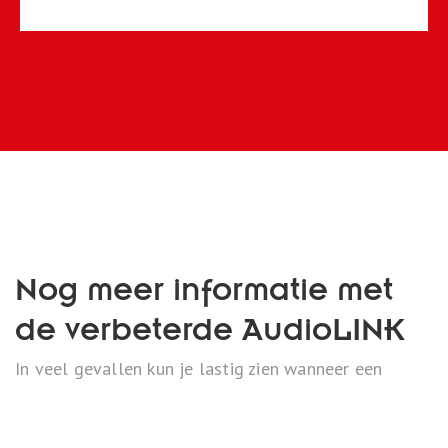
Nog meer informatie met
de verbeterde AudioLINK
In veel gevallen kun je lastig zien wanneer een
melder voor het laatst brand- of koolmonoxide-
activiteit heeft waargenomen. Met melders uit de