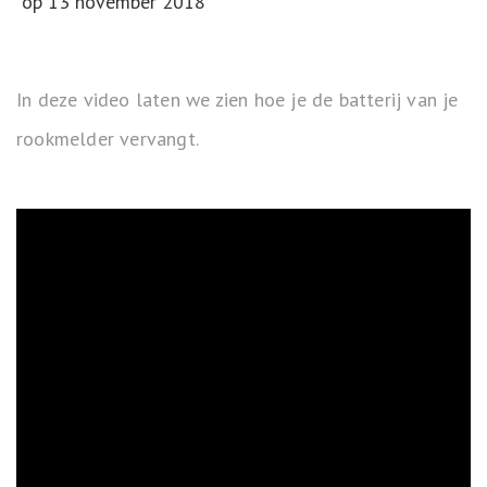
op
13 november 2018
In deze video laten we zien hoe je de batterij van je
rookmelder vervangt.